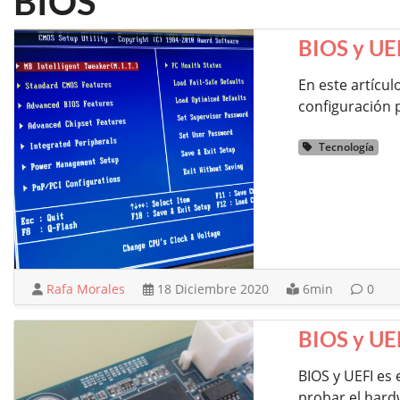
BIOS
BIOS y UEF
En este artícul
configuración p
Tecnología
Rafa Morales
18 Diciembre 2020
6min
0
BIOS y UEF
BIOS y UEFI es 
probar el hard