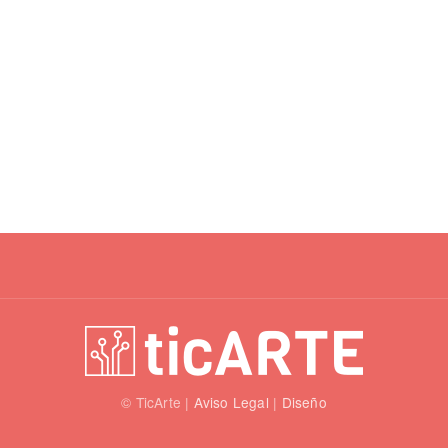
© TicArte |
Aviso Legal
|
Diseño