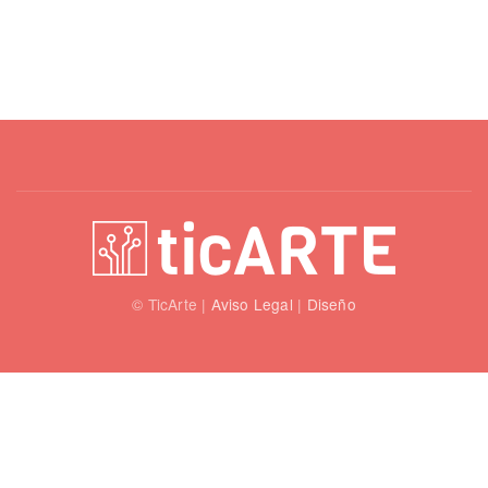
© TicArte |
Aviso Legal
|
Diseño