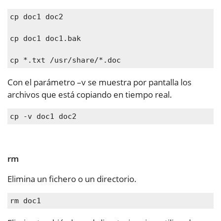
cp doc1 doc2
cp doc1 doc1.bak
cp *.txt /usr/share/*.doc
Con el parámetro –v se muestra por pantalla los
archivos que está copiando en tiempo real.
cp -v doc1 doc2
rm
Elimina un fichero o un directorio.
rm doc1