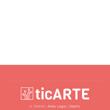
© TicArte |
Aviso Legal
|
Diseño