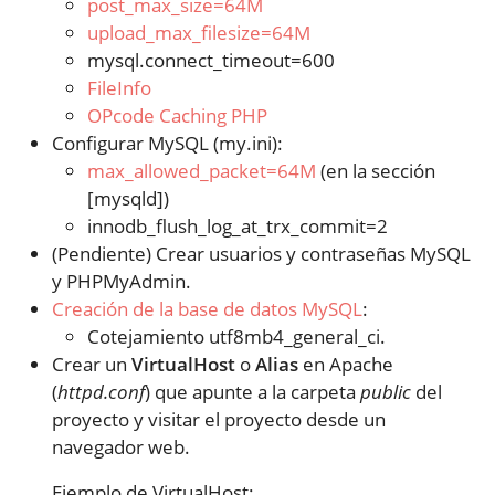
post_max_size=64M
upload_max_filesize=64M
mysql.connect_timeout=600
FileInfo
OPcode Caching PHP
Configurar MySQL (my.ini):
max_allowed_packet=64M
(en la sección
[mysqld])
innodb_flush_log_at_trx_commit=2
(Pendiente) Crear usuarios y contraseñas MySQL
y PHPMyAdmin.
Creación de la base de datos MySQL
:
Cotejamiento utf8mb4_general_ci.
Crear un
VirtualHost
o
Alias
en Apache
(
httpd.conf
) que apunte a la carpeta
public
del
proyecto y visitar el proyecto desde un
navegador web.
Ejemplo de VirtualHost: