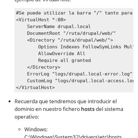
#Se puede utilizar la barra "/" tanto para r
<VirtualHost *:80>

    ServerName drupal.local

    DocumentRoot "/ruta/drupal/web/"

    <Directory "/ruta/drupal/web/">

        Options Indexes FollowSymLinks Multi
        AllowOverride All

        Require all granted

    </Directory>

    ErrorLog "logs/drupal.local-error.log"

    CustomLog "logs/drupal.local-access.log"
</VirtualHost>
Recuerda que tendremos que introducir el
dominio en nuestro fichero
hosts
del sistema
operativo:
Windows:
C:\Windows\System32\drivers\etc\hosts