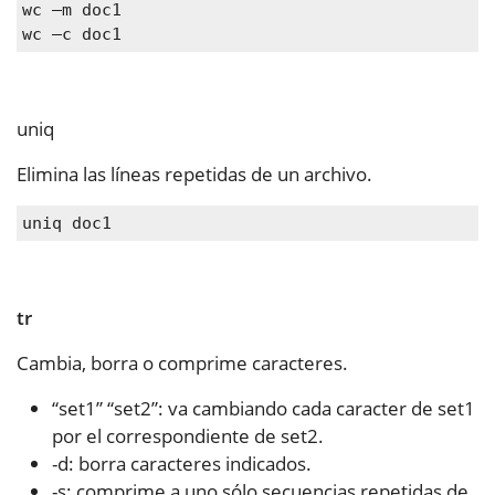
wc –m doc1
wc –c doc1
uniq
Elimina las líneas repetidas de un archivo.
uniq doc1
tr
Cambia, borra o comprime caracteres.
“set1” “set2”: va cambiando cada caracter de set1
por el correspondiente de set2.
-d: borra caracteres indicados.
-s: comprime a uno sólo secuencias repetidas de