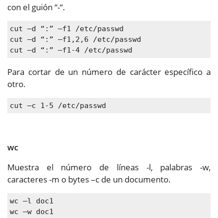
con el guión “-“.
cut –d “:” –f1 /etc/passwd
cut –d “:” –f1,2,6 /etc/passwd
cut –d “:” –f1-4 /etc/passwd
Para cortar de un número de carácter específico a
otro.
cut –c 1-5 /etc/passwd
wc
Muestra el número de líneas -l, palabras -w,
caracteres -m o bytes –c de un documento.
wc –l doc1
wc –w doc1