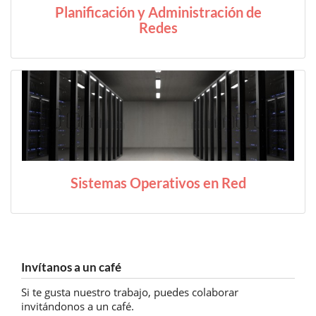
Planificación y Administración de
Redes
mas GNU/Linux
Sistemas Operativos en Red
Invítanos a un café
Si te gusta nuestro trabajo, puedes colaborar
invitándonos a un café.