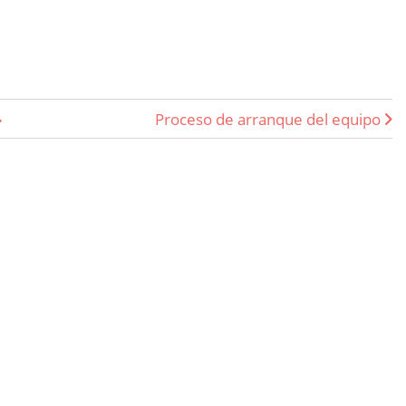
k para Administración de Siste
Proceso de arranque del equipo