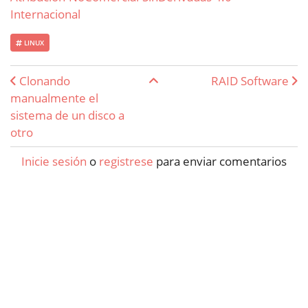
Internacional
LINUX
Enlaces transversales de Boo
Clonando
RAID Software
manualmente el
sistema de un disco a
otro
Inicie sesión
o
registrese
para enviar comentarios