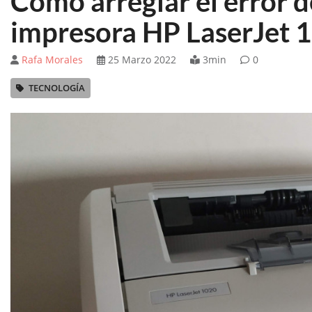
Cómo arreglar el error d
impresora HP LaserJet 
Rafa Morales
25 Marzo 2022
3min
0
TECNOLOGÍA