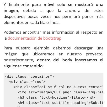
Y finalmente
para móvil solo se mostrará una
imagen
, debido a que la anchura de estos
dispositivos pocas veces nos permitirá poner más
elementos en cada fila o línea.
Podemos encontrar más información al respecto en
la
documentación de bootstrap
.
Para nuestro ejemplo debemos descargar una
imágen que ubicaremos en nuestro proyecto,
posteriormente,
dentro del body insertamos el
siguiente contenido
:
<div class="container">

  <div class="row">

    <div class="col-sm-6 col-md-4 text-center">

      <img src="images/001.png" class="img-respo
      <h3 class="text-heading">Título</h3>

      <h4 class="text-subtitle-heading">Subtitul