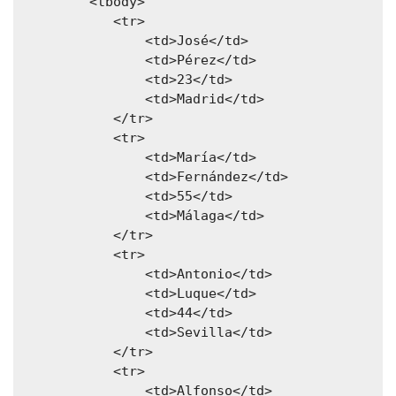
         <tbody>

            <tr>

                <td>José</td>

                <td>Pérez</td>

                <td>23</td>

                <td>Madrid</td>

            </tr>

            <tr>

                <td>María</td>

                <td>Fernández</td>

                <td>55</td>

                <td>Málaga</td>

            </tr>

            <tr>

                <td>Antonio</td>

                <td>Luque</td>

                <td>44</td>

                <td>Sevilla</td>

            </tr>

            <tr>

                <td>Alfonso</td>
