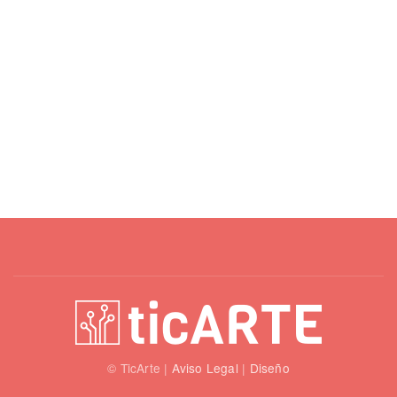
© TicArte |
Aviso Legal
|
Diseño