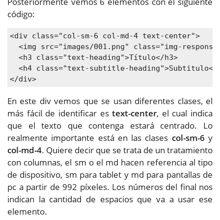
Posteriormente vemos 6 elementos con el siguiente
código:
<div class="col-sm-6 col-md-4 text-center">

  <img src="images/001.png" class="img-responsiv
  <h3 class="text-heading">Título</h3>

  <h4 class="text-subtitle-heading">Subtitulo</h
</div>
En este div vemos que se usan diferentes clases, el
más fácil de identificar es
text-center
, el cual indica
que el texto que contenga estará centrado. Lo
realmente importante está en las clases
col-sm-6
y
col-md-4
. Quiere decir que se trata de un tratamiento
con columnas, el sm o el md hacen referencia al tipo
de dispositivo, sm para tablet y md para pantallas de
pc a partir de 992 píxeles. Los números del final nos
indican la cantidad de espacios que va a usar ese
elemento.