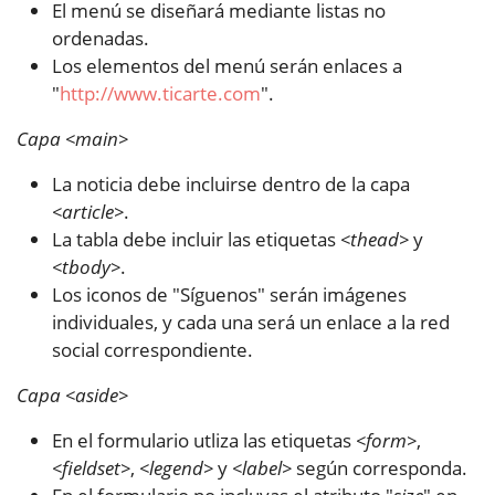
El menú se diseñará mediante listas no
ordenadas.
Los elementos del menú serán enlaces a
"
http://www.ticarte.com
".
Capa <main>
La noticia debe incluirse dentro de la capa
<article>
.
La tabla debe incluir las etiquetas
<thead>
y
<tbody>
.
Los iconos de "Síguenos" serán imágenes
individuales, y cada una será un enlace a la red
social correspondiente.
Capa <aside>
En el formulario utliza las etiquetas
<form>
,
<fieldset>
,
<legend>
y
<label>
según corresponda.