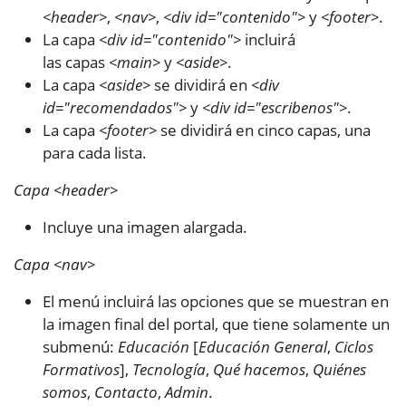
<header>
,
<nav>
,
<div id="contenido">
y
<footer>
.
La capa
<div id="contenido">
incluirá
las capas
<main>
y
<aside>
.
La capa
<aside>
se dividirá en
<div
id="recomendados">
y
<div id="escribenos">
.
La capa
<footer>
se dividirá en cinco capas, una
para cada lista.
Capa <header>
Incluye una imagen alargada.
Capa <nav>
El menú incluirá las opciones que se muestran en
la imagen final del portal, que tiene solamente un
submenú:
Educación
[
Educación General
,
Ciclos
Formativos
],
Tecnología
,
Qué hacemos
,
Quiénes
somos
,
Contacto
,
Admin
.