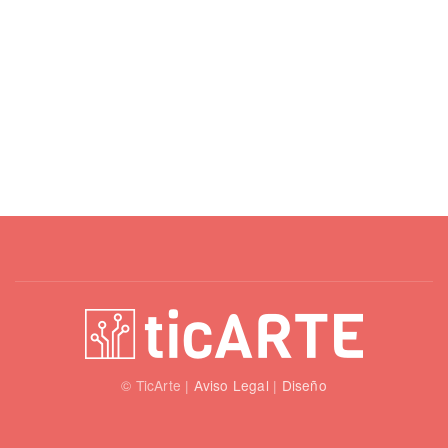
© TicArte |
Aviso Legal
|
Diseño