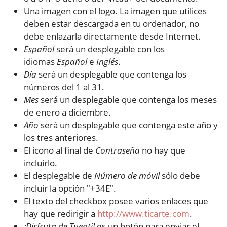
Una imagen con el logo. La imagen que utilices
deben estar descargada en tu ordenador, no
debe enlazarla directamente desde Internet.
Español
será un desplegable con los
idiomas
Español
e
Inglés
.
Día
será un desplegable que contenga los
números del 1 al 31.
Mes
será un desplegable que contenga los meses
de enero a diciembre.
Año
será un desplegable que contenga este año y
los tres anteriores.
El icono al final de
Contraseña
no hay que
incluirlo.
El desplegable de
Número de móvil
sólo debe
incluir la opción "+34E".
El texto del checkbox posee varios enlaces que
hay que redirigir a
http://www.ticarte.com
.
¡Disfruta de Tuenti!
es un botón para enviar el