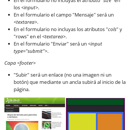
En el formulario no incluyas el atributo "
size
" en
los
<input>
.
En el formulario el campo "Mensaje" será un
<textarea>
.
En el formulario no incluyas los atributos "
cols
" y
"rows" en el
<textarea>
.
En el formulario "Enviar" será un
<input
type="submit">
.
Capa <footer>
"Subir" será un enlace (no una imagen ni un
botón) que mediante un ancla subirá al inicio de la
página.