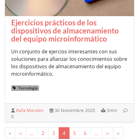
Ejercicios prácticos de los
dispositivos de almacenamiento
del equipo microinformático
Un conjunto de ejercios interesantes con sus
soluciones para afianzar los conocimientos sobre
los dispositivos de almacenamiento del equipo
microinformático.
Tecnología
Rafa Morales
30 Noviembre 2020
5min
0
Paginación
Primera página
Página anterior
Siguiente pá
Última 
«
‹‹
…
2
3
4
5
6
…
››
»