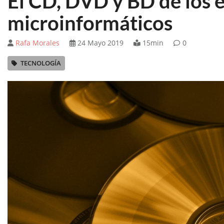
El CD, DVD y BD de los 
microinformáticos
Rafa Morales
24 Mayo 2019
15min
0
TECNOLOGÍA