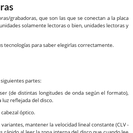
oras
toras/grabadoras, que son las que se conectan a la placa
nidades solamente lectoras o bien, unidades lectoras y
sus tecnologías para saber elegirlas correctamente.
siguientes partes:
áser (de distintas longitudes de onda según el formato),
 luz reflejada del disco.
 cabezal óptico.
os variantes, mantener la velocidad lineal constante (CLV -
ás rápido al leer la zona interna del disco que cuando lee