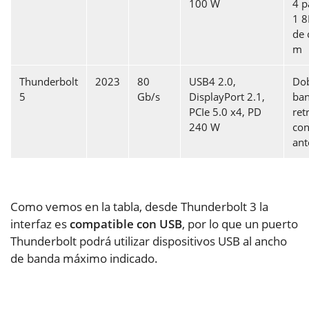
100 W
4 p
1 8
de 
m
Thunderbolt
2023
80
USB4 2.0,
Dob
5
Gb/s
DisplayPort 2.1,
ban
PCIe 5.0 x4, PD
ret
240 W
con
ant
Como vemos en la tabla, desde Thunderbolt 3 la
interfaz es
compatible con USB
, por lo que un puerto
Thunderbolt podrá utilizar dispositivos USB al ancho
de banda máximo indicado.