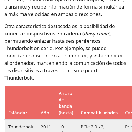
transmite y recibe información de forma simultánea
a máxima velocidad en ambas direcciones.
Otra característica destacada es la posibilidad de
conectar dispositivos en cadena
(
daisy chain
),
permitiendo enlazar hasta seis periféricos
Thunderbolt en serie. Por ejemplo, se puede
conectar un disco duro a un monitor, y este monitor
al ordenador, manteniendo la comunicación de todos
los dispositivos a través del mismo puerto
Thunderbolt.
Ancho
de
banda
Estándar
Año
(bruta)
Compatibilidades
Car
Thunderbolt
2011
10
PCIe 2.0 x2,
Pri