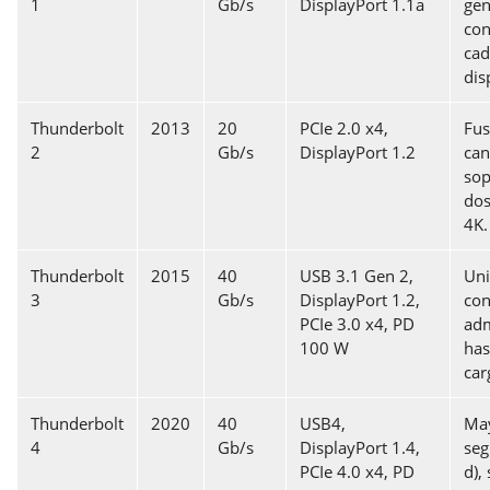
1
Gb/s
DisplayPort 1.1a
gen
con
cad
dis
Thunderbolt
2013
20
PCIe 2.0 x4,
Fus
2
Gb/s
DisplayPort 1.2
can
sop
dos
4K.
Thunderbolt
2015
40
USB 3.1 Gen 2,
Uni
3
Gb/s
DisplayPort 1.2,
con
PCIe 3.0 x4, PD
adm
100 W
has
car
Thunderbolt
2020
40
USB4,
Ma
4
Gb/s
DisplayPort 1.4,
seg
PCIe 4.0 x4, PD
d),