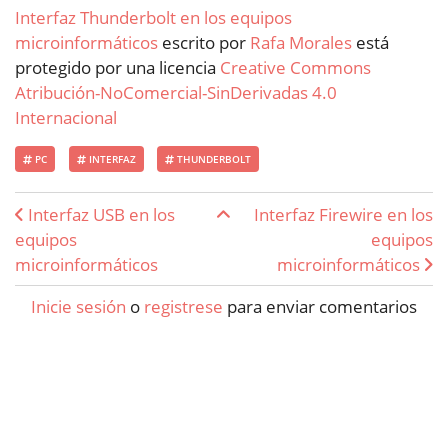
Interfaz Thunderbolt en los equipos
microinformáticos
escrito por
Rafa Morales
está
protegido por una licencia
Creative Commons
Atribución-NoComercial-SinDerivadas 4.0
Internacional
PC
INTERFAZ
THUNDERBOLT
Enlaces transversales de Book 
Interfaz USB en los
Interfaz Firewire en los
equipos
equipos
microinformáticos
microinformáticos
Inicie sesión
o
registrese
para enviar comentarios