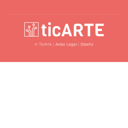
© TicArte |
Aviso Legal
|
Diseño