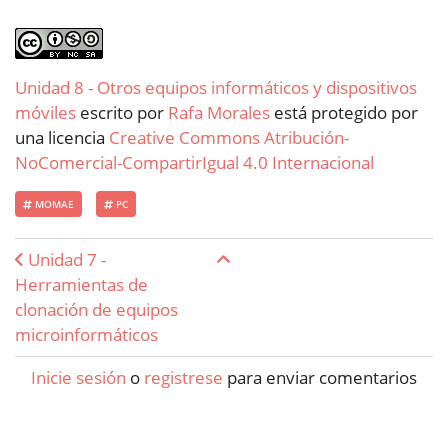
Unidad 8 - Otros equipos informáticos y dispositivos
móviles
escrito por
Rafa Morales
está protegido por
una licencia
Creative Commons Atribución-
NoComercial-CompartirIgual 4.0 Internacional
MOMAE
PC
Enlaces transversales de Boo
Unidad 7 -
Herramientas de
clonación de equipos
microinformáticos
Inicie sesión
o
registrese
para enviar comentarios