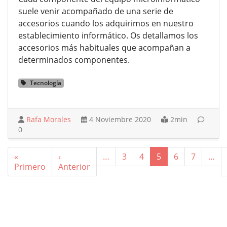
suele venir acompañado de una serie de
accesorios cuando los adquirimos en nuestro
establecimiento informático. Os detallamos los
accesorios más habituales que acompañan a
determinados componentes.
Tecnología
Rafa Morales
4 Noviembre 2020
2min
0
Paginación
«
‹
…
3
4
5
6
7
…
Primera página
Página anterior
Primero
Anterior