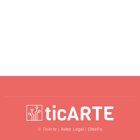
© TicArte |
Aviso Legal
|
Diseño